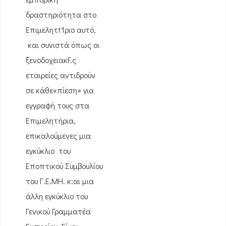
δραστηριότητα στο
Επιμελητt1ριο αυτό,
και συνιστά όπως οι
ξενοδοχειακF.ς
εταιρείες αντιδρούν
σε κάθε«πίεση» για
εγγραφή τους στα
Επιμελητήρια,
επικαλούμενες μια
εγκύκλιο του
Εποπτικού Συμβουλίου
του Γ.Ε.ΜΗ. κ:αι μια
άλλη εγκύκλιο του
Γενικού Γραμματέα