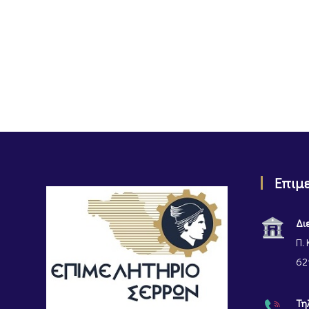
Επιμ
Δι
Π. 
62
Τη