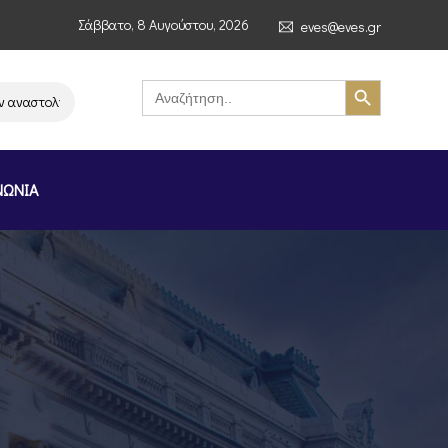
Σάββατο, 8 Αυγούστου, 2026
eves@eves.gr
Search Button
Search
for:
αστολή λειτουργίας της αλυσίδας σούπερ μάρκετ MERE στην Ελλάδα – Επι
ΝΩΝΙΑ