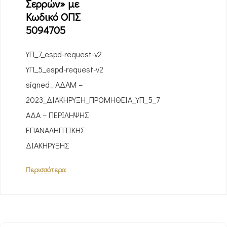
Σερρών» με
Κωδικό ΟΠΣ
5094705
ΥΠ_7_espd-request-v2
YΠ_5_espd-request-v2
signed_ ΑΔΑΜ –
2023_ΔΙΑΚΗΡΥΞΗ_ΠΡΟΜΗΘΕΙΑ_ΥΠ_5_7
ΑΔΑ – ΠΕΡΙΛΗΨΗΣ
ΕΠΑΝΑΛΗΠΤΙΚΗΣ
ΔΙΑΚΗΡΥΞΗΣ
Περισσότερα